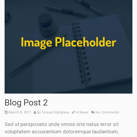
Blog Post 2
March 8, 2017
By
Teresa Edelglass
In
News
No Comments
Sed ut perspiciatis unde omnis iste natus error sit
voluptatem accusantium doloremque laudantium,