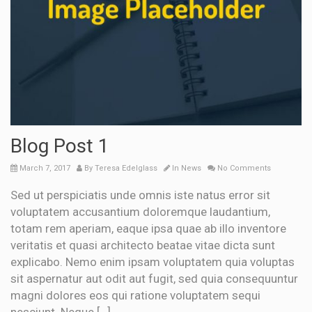
Blog Post 1
March 7, 2017
By
Teresa Edelglass
In
News
No Comments
Sed ut perspiciatis unde omnis iste natus error sit
voluptatem accusantium doloremque laudantium,
totam rem aperiam, eaque ipsa quae ab illo inventore
veritatis et quasi architecto beatae vitae dicta sunt
explicabo. Nemo enim ipsam voluptatem quia voluptas
sit aspernatur aut odit aut fugit, sed quia consequuntur
magni dolores eos qui ratione voluptatem sequi
nesciunt. Neque […]