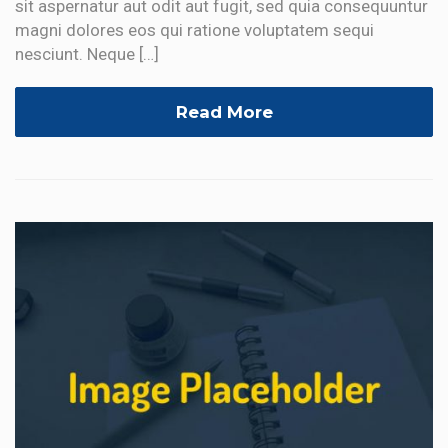
sit aspernatur aut odit aut fugit, sed quia consequuntur
magni dolores eos qui ratione voluptatem sequi
nesciunt. Neque […]
Read More