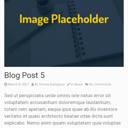
Blog Post 5
March 8, 2017
By
Teresa Edelglass
In
News
No Comments
Sed ut perspiciatis unde omnis iste natus error sit
voluptatem accusantium doloremque laudantium,
totam rem aperiam, eaque ipsa quae ab illo inventore
veritatis et quasi architecto beatae vitae dicta sunt
explicabo. Nemo enim ipsam voluptatem quia voluptas